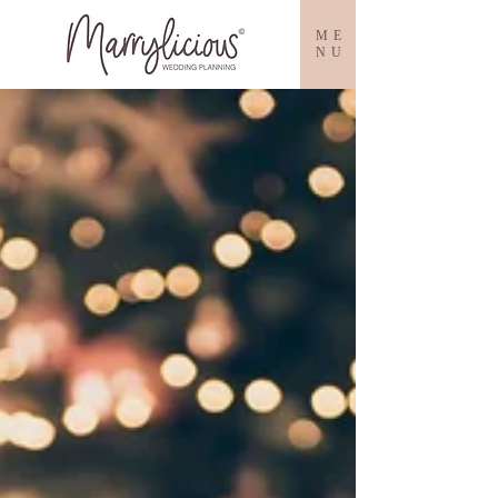
ME
NU