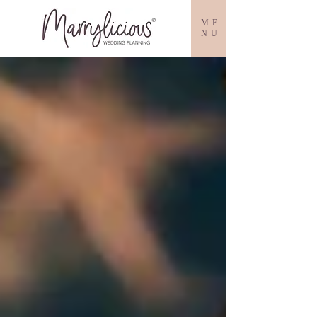
ME
NU