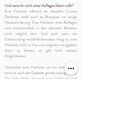
Und wenn ihr nicht unter Auflagen feiern wollt?
Eine Hochzeit während der aktuellen Corona 
Pandemie stellt euch als Brautpaar vor einige 
Herausforderung. Eine Hochzeit ohne Auflagen 
wird voraussichtlich in den nächsten Monaten 
nicht möglich sein. Und auch wenn die 
Enttäuschung verständlicherweise riesig ist, eure 
Hochzeit nicht so frei und sorgenlos wie geplant 
feiern zu können, es gibt noch weitere 
Möglichkeiten. 
Verschiebt eure Hochzeit um ein Jahr - auch 
wenn es euch der Gedanke gerade traurig macht. 
Die Liebe bleibt und auch eure Vorfreude wird 
nur noch weiter wachsen. So könnt ihr im 
nächsten Jahr, dann hoffentlich mit allen 
Lieblingsmenschen und ohne Abstandsregeln 
zusammen feiern.
Oder ihr sagt nur zu zweit Ja. So könnt ihr eure 