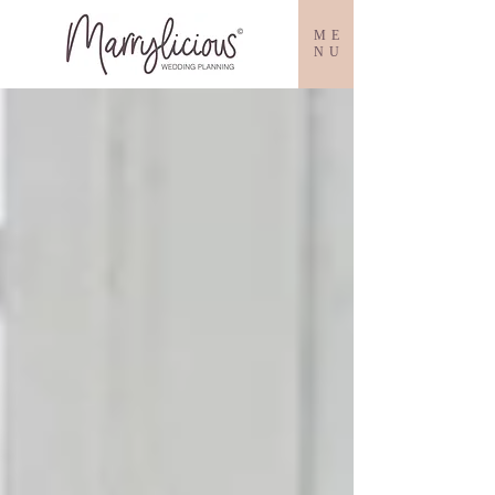
ME
NU